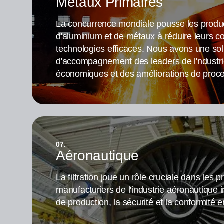
Métaux Primaires
La concurrence mondiale pousse les produc
d'aluminium et de métaux à réduire leurs co
technologies efficaces. Nous avons une so
d'accompagnement des leaders de l'ndustri
économiques et des améliorations de proc
07.
Aéronautique
La filtration joue un rôle cruciale dans les 
manufacturiers de l'industrie aéronautique 
de production, la sécurité et la conformité