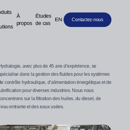
duits
À
Études
EN
Contactez-nous
propos
de cas
utions
Hydralogie, avec plus de 45 ans d’expérience, se
spécialise dans la gestion des fluides pour les systèmes
de contrôle hydraulique, d’alimentation énergétique et de
lubrification pour diverses industries. Nous nous
concentrons sur la filtration des huiles, du diesel, de
l’eau entrante et des eaux usées.