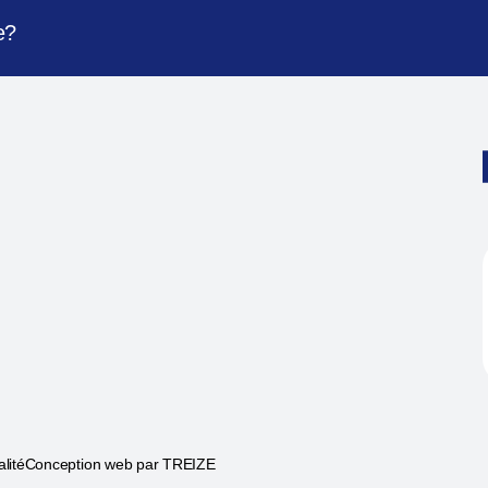
e?
alité
Conception web par
TREIZE