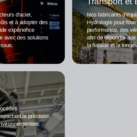
Transport et
teurs d'acier,
Nos fabricants d'équ
ûts et à adopter des
Hydralogie pour fourni
lide expérience
performance, des vér
e avec des solutions
afin de répondre aux 
essus.
la fiabilité et la lon
procédés
impactant la précision
 environnementale.