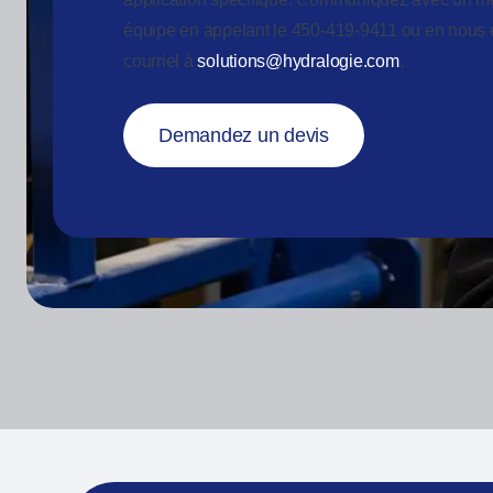
équipe en appelant le 450-419-9411 ou en nous
courriel à
solutions@hydralogie.com
.
Demandez un devis