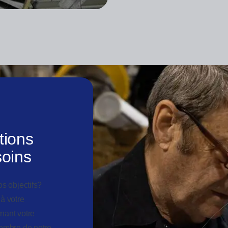
tions
soins
s objectifs?
 à votre
nant votre
embre de notre