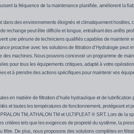
isent la fréquence de la maintenance planifiée, améliorent la fiabi
t dans des environnements éloignés et climatiquement hostiles, ce
de rechange peut être difficile et longue, entraînant des arrêts p
vent une pénurie de techniciens qualifiés capables de maintenir e
nce proactive avec les solutions de filtration d’Hydralogie peut
vie des machines. Nous pouvons concevoir un programme de maint
iles pour tous les équipements critiques, adapté à votre opératio
ées et à prendre des actions spécifiques pour maintenir vos équip
es en matière de filtration d’huile hydraulique et de lubrificatio
sités et toutes les températures de fonctionnement, protégeant et 
 SUPRALON TM, ATHALON TM et ULTIPLEAT ® SRT. Lors de la spécifi
s critères tels que les exigences de propreté du système, la pressi
u filtre. De plus, nous proposons des solutions complètes en filtr