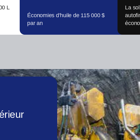
00 L
La sol
Économies d’huile de 115 000 $
autof
par an
écono
érieur