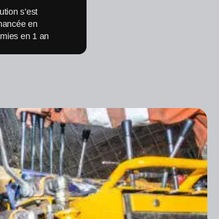
ution s’est
inancée en
mies en 1 an