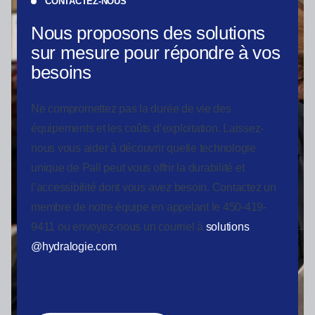
CONTACTEZ-NOUS
Nous proposons des solutions
sur mesure pour répondre à vos
besoins
Ne compromettez pas la durée de vie des
équipements et les coûts d’exploitation. Laissez-
nous vous aider à découvrir quelle technologie
unique de Pall peut vous offrir la durabilité et
l’accessibilité dont vous avez besoin. Contactez un
membre de notre équipe en appelant le 450-419-
9411 ou envoyez-nous un courriel à
solutions
@hydralogie.com
.