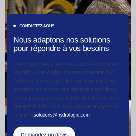
CONTACTEZ-NOUS
Nous adaptons nos solutions
pour répondre à vos besoins
Comment pouvons-nous vous aider à atteindre vos
objectifs? Notre équipe d’experts en gestion des
fluides est à votre disposition pour répondre à vos
questions concernant votre application spécifique.
Communiquez avec un membre de notre équipe en
appelant le 450-419-9411 ou en nous envoyant un
courriel à
solutions@hydralogie.com
.
Demandez un devis