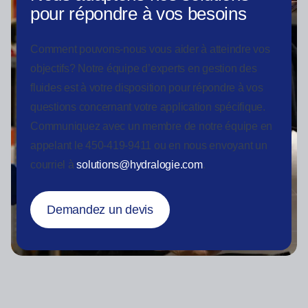
pour répondre à vos besoins
Comment pouvons-nous vous aider à atteindre vos
objectifs? Notre équipe d’experts en gestion des
fluides est à votre disposition pour répondre à vos
questions concernant votre application spécifique.
Communiquez avec un membre de notre équipe en
appelant le 450-419-9411 ou en nous envoyant un
courriel à
solutions@hydralogie.com
.
Demandez un devis