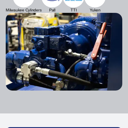
Milwaukee Cylinders
Pall
TTI
Yuken