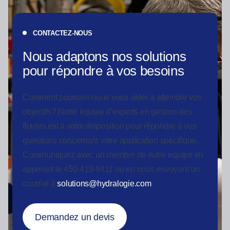
CONTACTEZ-NOUS
Nous adaptons nos solutions
pour répondre à vos besoins
Comment pouvons-nous vous aider à atteindre vos
objectifs? Notre équipe d’experts en gestion des
fluides est à votre disposition pour répondre à vos
questions concernant votre application spécifique.
Communiquez avec un membre de notre équipe en
appelant le 450-419-9411 ou en nous envoyant un
courriel à
solutions@hydralogie.com
.
Demandez un devis